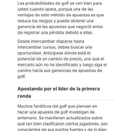
Las probabilidades de golf se ven bien para
usted cuando opera, porque una de las
ventajas de este método de apuestas es que
reduce los riesgos y puede obtener una
ganancia de las apuestas que negoció antes
de registrar una pérdida debido a ellas.
Desde intercambiar disparos hasta
intercambiar cursos, debes buscar una
oportunidad. Anticípese dónde está el
potencial de un cambio de precio, uno que el
mercado aún no ha identificado y luego siga el
camino hacia sus ganancias de apuestas de
golf.
Apostando por el líder de la primera
ronda
Muchos fanáticos del golf que piensan en
hacer una apuesta de golf investigan de
antemano. Se mantienen actualizados sobre
qué tan bien clasificaron ciertos jugadores, son
conscientes de sus puntos fuertes y de lo bien