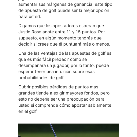
aumentar sus márgenes de ganancia, este tipo
de apuesta de golf puede ser la mejor opción
para usted.
Digamos que los apostadores esperan que
Justin Rose anote entre 11 y 15 puntos. Por
supuesto, en algún momento tendrás que
decidir si crees que él puntuará más o menos.
Una de las ventajas de las apuestas de golf es
que es más fácil predecir cómo se
desempeñará un jugador, por lo tanto, puede
esperar tener una intuición sobre esas
probabilidades de golf.
Cubrir posibles pérdidas de puntos más
grandes tiende a exigir mayores fondos, pero
esto no debería ser una preocupación para
usted si comprende cómo apostar sabiamente
en el golf.