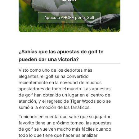
Apuesta AHORA por el Golf
¿Sabías que las apuestas de golf te
pueden dar una victoria?
Visto como uno de los deportes más
elegantes, el golf se ha convertido
recientemente en la novedad de muchos
apostadores de todo el mundo. Las apuestas
de golf han obtenido un lugar en el centro de
atención, y el regreso de Tiger Woods solo se
sumó a la emoción de los fanáticos.
Teniendo en cuenta que sabe que su jugador
favorito tiene un próximo torneo, las apuestas
de golf se vuelven mucho más fáciles cuando
todo lo que tiene que hacer es analizar