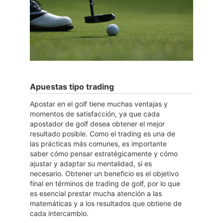
Apuestas tipo trading
Apostar en el golf tiene muchas ventajas y
momentos de satisfacción, ya que cada
apostador de golf desea obtener el mejor
resultado posible. Como el trading es una de
las prácticas más comunes, es importante
saber cómo pensar estratégicamente y cómo
ajustar y adaptar su mentalidad, si es
necesario. Obtener un beneficio es el objetivo
final en términos de trading de golf, por lo que
es esencial prestar mucha atención a las
matemáticas y a los resultados que obtiene de
cada intercambio.