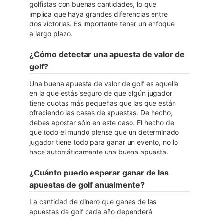
golfistas con buenas cantidades, lo que
implica que haya grandes diferencias entre
dos victorias. Es importante tener un enfoque
a largo plazo.
¿Cómo detectar una apuesta de valor de
golf?
Una buena apuesta de valor de golf es aquella
en la que estás seguro de que algún jugador
tiene cuotas más pequeñas que las que están
ofreciendo las casas de apuestas. De hecho,
debes apostar sólo en este caso. El hecho de
que todo el mundo piense que un determinado
jugador tiene todo para ganar un evento, no lo
hace automáticamente una buena apuesta.
¿Cuánto puedo esperar ganar de las
apuestas de golf anualmente?
La cantidad de dinero que ganes de las
apuestas de golf cada año dependerá