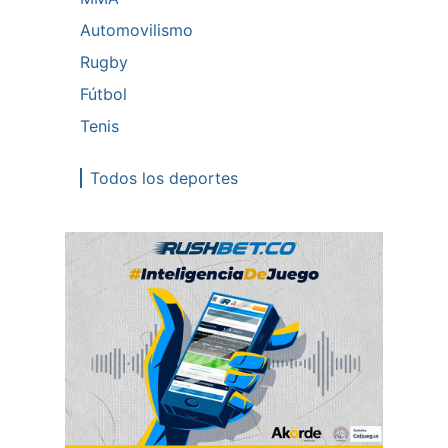
Automovilismo
Rugby
Fútbol
Tenis
Todos los deportes