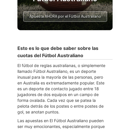
Apuesta AHORA por el Fútbol Australiano
Esto es lo que debe saber sobre las
cuotas del Fútbol Australiano
El fútbol de reglas australianas, o simplemente
llamado Fútbol Australiano, es un deporte
inusual para la mayoría de las personas, pero
en Australia es extremadamente popular. Este
es un deporte de contacto jugado entre 18
jugadores de dos equipos en un campo de
forma ovalada. Cada vez que se patea la
pelota detrás de los postes o entre postes de
gol, se anotan puntos.
Las apuestas en El Fútbol Australiano pueden
ser muy emocionantes, especialmente porque