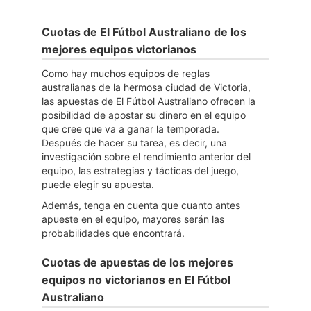
Cuotas de El Fútbol Australiano de los
mejores equipos victorianos
Como hay muchos equipos de reglas
australianas de la hermosa ciudad de Victoria,
las apuestas de El Fútbol Australiano ofrecen la
posibilidad de apostar su dinero en el equipo
que cree que va a ganar la temporada.
Después de hacer su tarea, es decir, una
investigación sobre el rendimiento anterior del
equipo, las estrategias y tácticas del juego,
puede elegir su apuesta.
Además, tenga en cuenta que cuanto antes
apueste en el equipo, mayores serán las
probabilidades que encontrará.
Cuotas de apuestas de los mejores
equipos no victorianos en El Fútbol
Australiano