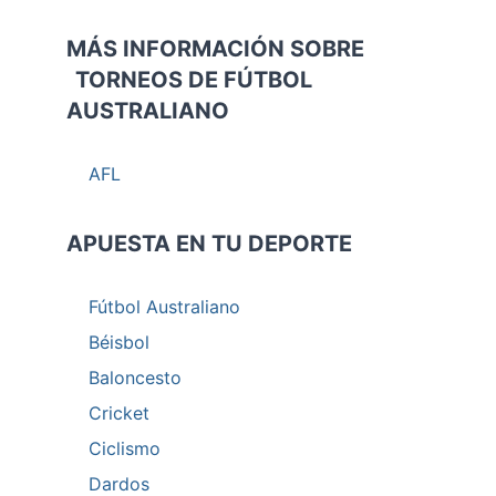
MÁS INFORMACIÓN SOBRE
TORNEOS DE FÚTBOL
AUSTRALIANO
AFL
APUESTA EN TU DEPORTE
Fútbol Australiano
Béisbol
Baloncesto
Cricket
Ciclismo
Dardos