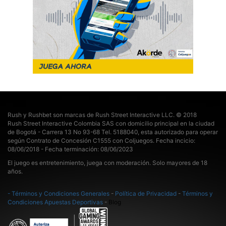
Rush y Rushbet son marcas de Rush Street Interactive LLC. © 2018
Rush Street Interactive Colombia SAS con domicilio principal en la ciudad
de Bogotá - Carrera 13 No 93-68 Tel. 5188040, esta autorizado para operar
según Contrato de Concesión C1555 con Coljuegos. Fecha incicio:
08/06/2018 - Fecha terminación: 08/06/2023
El juego es entretenimiento, juega con moderación. Solo mayores de 18
años.
- Términos y Condiciones Generales
-
Política de Privacidad
-
Términos y
Condiciones Apuestas Deportivas
-
Blog