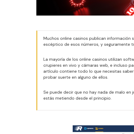
Muchos online casinos publican información s
escéptico de esos números, y seguramente t
La mayoría de los online casinos utilizan soft
crupieres en vivo y cámaras web, e incluso pa
artículo contiene todo lo que necesitas saber
probar suerte en alguno de ellos.
Se puede decir que no hay nada de malo en j
estás metiendo desde el principio.