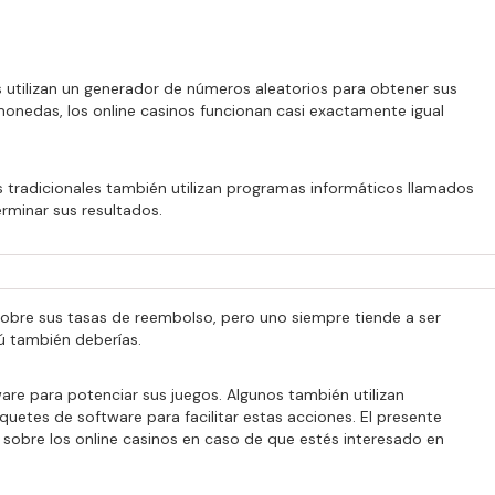
 utilizan un generador de números aleatorios para obtener sus
monedas, los online casinos funcionan casi exactamente igual
tradicionales también utilizan programas informáticos llamados
rminar sus resultados.
obre sus tasas de reembolso, pero uno siempre tiende a ser
ú también deberías.
ware para potenciar sus juegos. Algunos también utilizan
quetes de software para facilitar estas acciones. El presente
 sobre los online casinos en caso de que estés interesado en