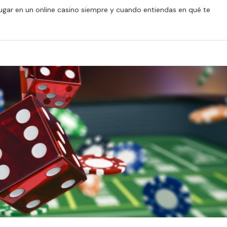
ugar en un online casino siempre y cuando entiendas en qué te