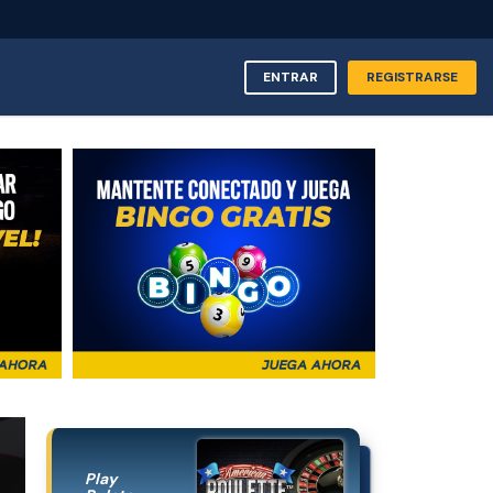
ENTRAR
REGISTRARSE
Play