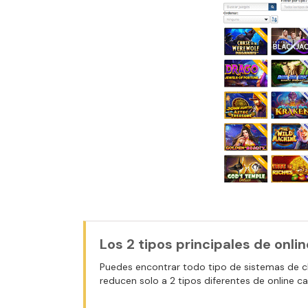
Los 2 tipos principales de onli
Puedes encontrar todo tipo de sistemas de clasi
reducen solo a 2 tipos diferentes de online ca