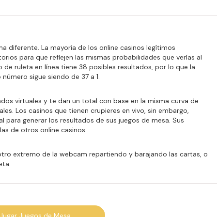
ma diferente. La mayoría de los online casinos legítimos
ios para que reflejen las mismas probabilidades que verías al
 de ruleta en línea tiene 38 posibles resultados, por lo que la
 número sigue siendo de 37 a 1.
ados virtuales y te dan un total con base en la misma curva de
es. Los casinos que tienen crupieres en vivo, sin embargo,
eal para generar los resultados de sus juegos de mesa. Sus
s de otros online casinos.
 otro extremo de la webcam repartiendo y barajando las cartas, o
eta.
Jugar Juegos de Mesa