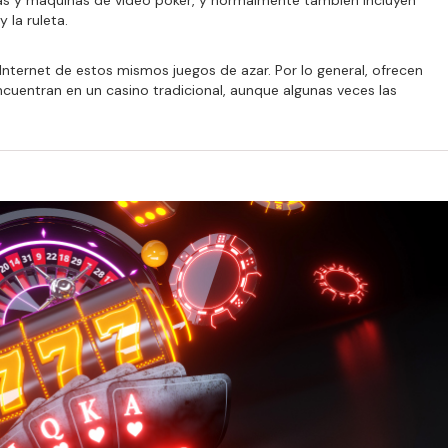
as y máquinas de video poker, y normalmente también incluyen
 la ruleta.
 Internet de estos mismos juegos de azar. Por lo general, ofrecen
cuentran en un casino tradicional, aunque algunas veces las