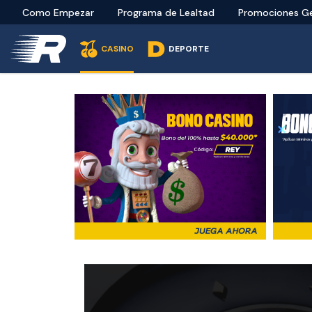
Como Empezar
Programa de Lealtad
Promociones Ge
CASINO
DEPORTE