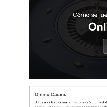
Cómo se jue
Onl
Online Casino
Un casino tradicional, o físico, es sólo un e